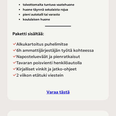
toivottomalta tuntuva vaatehuone
huone täynnä sekalaista rojua
pieni autotalli tai varasto
koululaisen huone
Paketti sisältää:
Alkukartoitus puhelimitse
6h ammattijärjestäjän työtä kohteessa
Napostelueväät ja pienratkaisut
Tavaran poisvienti henkilöautolla
Kirjalliset vinkit ja jatko-ohjeet
2 viikon etätuki viestein
Varaa tästä