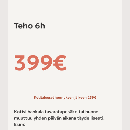
Teho 6h
399
€
Kotitalousvähennyksen jälkeen 259
€
Kotisi hankala tavaratapesäke tai huone
muuttuu yhden päivän aikana täydellisesti.
Esim: