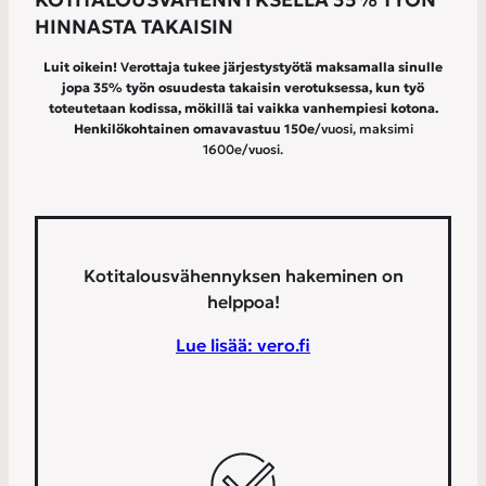
HINNASTA TAKAISIN
Luit oikein!
V
erottaja tukee järjestystyötä maksamalla sinulle
jopa 35% työn osuudesta takaisin verotuksessa, kun työ
toteutetaan kodissa, mökillä tai vaikka vanhempiesi kotona.
Henkilökohtainen omavavastuu 150e
/vuosi, maksimi
1600e/vuosi.
Kotitalousvähennyksen hakeminen on
helppoa!
Lue lisää: vero.fi