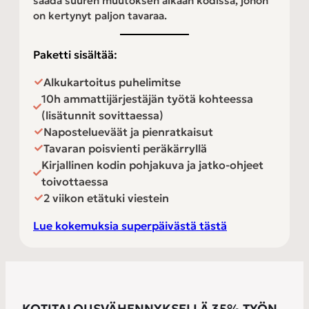
saada suuren muutoksen aikaan kodissa, johon
on kertynyt paljon tavaraa.
Paketti sisältää:
Alkukartoitus puhelimitse
10h ammattijärjestäjän työtä kohteessa
(lisätunnit sovittaessa)
Napostelueväät ja pienratkaisut
Tavaran poisvienti peräkärryllä
Kirjallinen kodin pohjakuva ja jatko-ohjeet
toivottaessa
2 viikon etätuki viestein
Lue kokemuksia superpäivästä tästä
KOTITALOUSVÄHENNYKSELLÄ 35% TYÖN