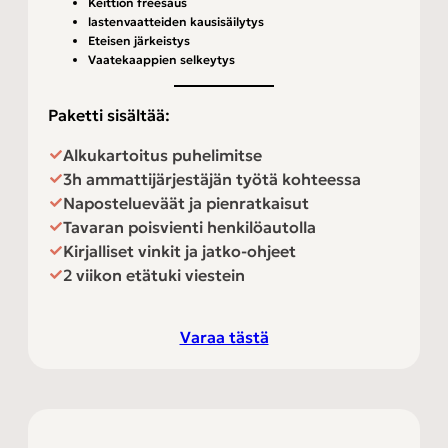
Keittiön freesaus
lastenvaatteiden kausisäilytys
Eteisen järkeistys
Vaatekaappien selkeytys
Paketti sisältää:
Alkukartoitus puhelimitse
3h ammattijärjestäjän työtä kohteessa
Napostelueväät ja pienratkaisut
Tavaran poisvienti henkilöautolla
Kirjalliset vinkit ja jatko-ohjeet
2 viikon etätuki viestein
Varaa tästä