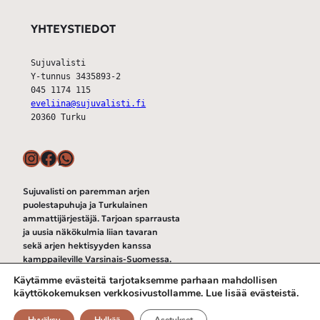
YHTEYSTIEDOT
Sujuvalisti
Y-tunnus 3435893-2
045 1174 115
eveliina@sujuvalisti.fi
20360 Turku
Instagram
Facebook
WhatsApp
Sujuvalisti on paremman arjen
puolestapuhuja ja Turkulainen
ammattijärjestäjä. Tarjoan sparrausta
ja uusia näkökulmia liian tavaran
sekä arjen hektisyyden kanssa
kamppaileville Varsinais-Suomessa.
Käytämme evästeitä tarjotaksemme parhaan mahdollisen
Tietosuojaseloste
käyttökokemuksen verkkosivustollamme. Lue lisää evästeistä.
Sujuvalisti © 2024