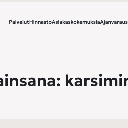
Palvelut
Hinnasto
Asiakaskokemuksia
Ajanvaraus
ainsana:
karsimi